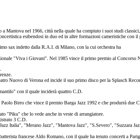
to a Mantova nel 1966, città nella quale ha compiuto i suoi studi classici
 concertistica esibendosi in duo ed in altre formazioni cameristiche con il
imo sax indetto dalla R.A.I. di Milano, con la cui orchestra ha
zionale "Viva i Giovani". Nel 1985
vince il primo premio
al Concorso Na
.
irenze.
tro Nuovo di Verona ed incide il suo primo disco per la Splasch Record
antilo" con il quale inciderà quattro C.D.
ista Paolo Birro che vince il premio Barga Jazz 1992 e che produrrà du
ato "Piku" che lo vede anche in veste di arrangiatore.
istrato 3 C.D.
z", "Jazz Italia", "Merano Jazz", "Mantova Jazz", "S.Severo", "Suzzara J
atterista francese
Aldo Romano
, con il quale ha tenuto concerti a P