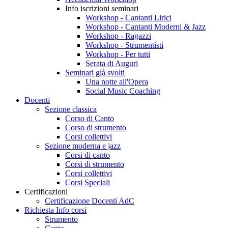
Info iscrizioni seminari
Workshop - Cantanti Lirici
Workshop - Cantanti Moderni & Jazz
Workshop - Ragazzi
Workshop - Strumentisti
Workshop - Per tutti
Serata di Auguri
Seminari già svolti
Una notte all'Opera
Social Music Coaching
Docenti
Sezione classica
Corso di Canto
Corso di strumento
Corsi collettivi
Sezione moderna e jazz
Corsi di canto
Corsi di strumento
Corsi collettivi
Corsi Speciali
Certificazioni
Certificazione Docenti AdC
Richiesta Info corsi
Strumento