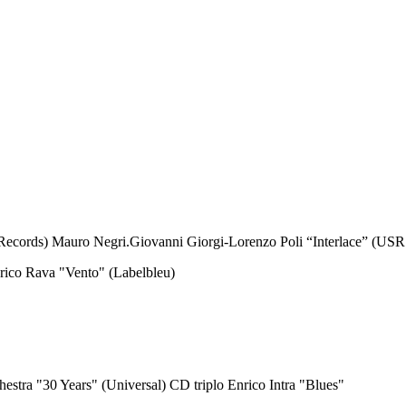
Records) Mauro Negri.Giovanni Giorgi-Lorenzo Poli
“Interlace”
(USR
 Enrico Rava "Vento" (Labelbleu)
estra "30 Years" (Universal) CD triplo Enrico Intra "Blues"