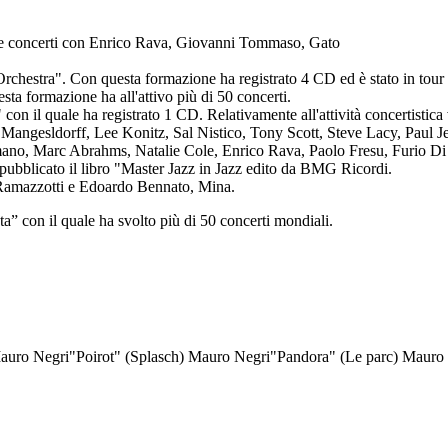
e concerti con Enrico Rava, Giovanni Tommaso, Gato
t Orchestra". Con questa formazione ha registrato 4 CD ed è stato in tour
ta formazione ha all'attivo più di 50 concerti.
 con il quale ha registrato 1 CD. Relativamente all'attività concertistica
Mangesldorff, Lee Konitz, Sal Nistico, Tony Scott, Steve Lacy, Paul 
no, Marc Abrahms, Natalie Cole, Enrico Rava, Paolo Fresu, Furio Di C
pubblicato il libro "Master Jazz in Jazz edito da BMG Ricordi.
s Ramazzotti e Edoardo Bennato, Mina.
 con il quale ha svolto più di 50 concerti mondiali.
Mauro Negri
"Poirot"
(Splasch) Mauro Negri
"Pandora"
(Le parc) Mauro