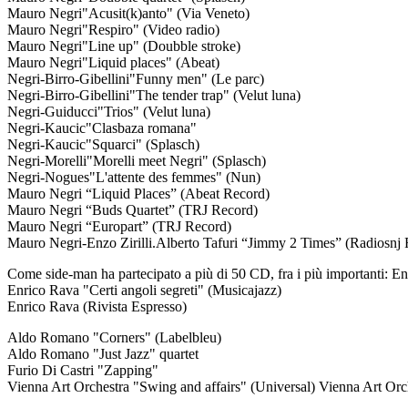
Mauro Negri
"Acusit(k)anto"
(Via Veneto)
Mauro Negri
"Respiro"
(Video radio)
Mauro Negri
"Line up"
(Doubble stroke)
Mauro Negri
"Liquid places"
(Abeat)
Negri-Birro-Gibellini
"Funny men"
(Le parc)
Negri-Birro-Gibellini
"The tender trap"
(Velut luna)
Negri-Guiducci
"Trios"
(Velut luna)
Negri-Kaucic
"Clasbaza romana"
Negri-Kaucic
"Squarci"
(Splasch)
Negri-Morelli
"Morelli meet Negri"
(Splasch)
Negri-Nogues
"L'attente des femmes"
(Nun)
Mauro Negri
“Liquid Places”
(Abeat Record)
Mauro Negri
“Buds Quartet”
(TRJ Record)
Mauro Negri
“Europart”
(TRJ Record)
Mauro Negri-Enzo Zirilli.Alberto Tafuri
“Jimmy 2 Times”
(
Radiosnj 
Come side-man ha partecipato a più di 50 CD
, fra i più importanti:
Enrico Rava "Certi angoli segreti" (Musicajazz)
Enrico Rava (Rivista Espresso)
Aldo Romano "Corners" (Labelbleu)
Aldo Romano "Just Jazz" quartet
Furio Di Castri "Zapping"
Vienna Art Orchestra "Swing and affairs" (Universal) Vienna Art Orch