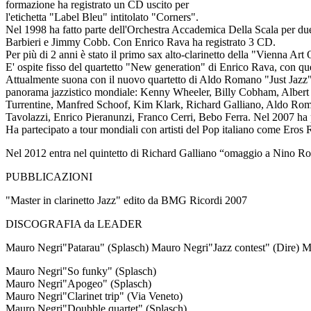
formazione ha registrato un CD uscito per
l'etichetta "Label Bleu" intitolato "Corners".
Nel 1998 ha fatto parte dell'
Orchestra Accademica Della Scala
per du
Barbieri e Jimmy Cobb. Con Enrico Rava ha registrato 3 CD.
Per più di 2 anni è stato il primo sax alto-clarinetto della "Vienna Ar
E' ospite fisso del quartetto "New generation" di Enrico Rava, con ques
Attualmente suona con il nuovo quartetto di
Aldo Romano
"Just Jazz"
panorama jazzistico mondiale:
Kenny Wheeler, Billy Cobham, Albert 
Turrentine, Manfred Schoof, Kim Klark, Richard Galliano, Aldo Roma
Tavolazzi, Enrico Pieranunzi, Franco Cerri, Bebo Ferra.
Nel 2007 ha 
Ha partecipato a tour mondiali con artisti del Pop italiano come Ero
Nel 2012 entra nel quintetto di
Richard Galliano
“omaggio a Nino Rota”
PUBBLICAZIONI
"Master in clarinetto Jazz" edito da BMG Ricordi 2007
DISCOGRAFIA da LEADER
Mauro Negri
"Patarau"
(Splasch) Mauro Negri
"Jazz contest"
(Dire) 
Mauro Negri
"So funky"
(Splasch)
Mauro Negri
"Apogeo"
(Splasch)
Mauro Negri
"Clarinet trip"
(Via Veneto)
Mauro Negri
"Doubble quartet"
(Splasch)