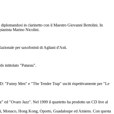
,
diplomandosi
in clarinetto con il Maestro Giovanni Bertolini. In
 pianista Marino Nicolini.
zionale per saxofonisti di Agliani d'Asti.
s intitolato "Patarau".
e CD: "Funny Men" e "The Tender Trap" usciti rispettivamente per "Le
azz" ed "Ovaro Jazz". Nel 1999 il quartetto ha prodotto un CD live al
arigi, Monaco, Hong Kong, Oporto, Guadaloupe ed Amiens. Con questa