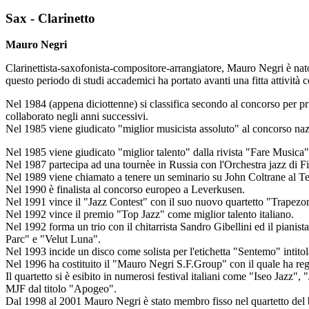
Sax - Clarinetto
Mauro Negri
Clarinettista-saxofonista-compositore-arrangiatore,
Mauro Negri
è na
questo periodo di studi accademici ha portato avanti una fitta attività
Nel 1984 (appena diciottenne)
si classifica secondo
al concorso per pr
collaborato negli anni successivi.
Nel 1985 viene giudicato
"miglior musicista assoluto"
al concorso na
Nel 1985 viene giudicato
"miglior talento"
dalla rivista "Fare Musica"
Nel 1987 partecipa ad una tournèe in Russia con l'Orchestra jazz di F
Nel 1989 viene chiamato a tenere un seminario su John Coltrane al Tea
Nel 1990 è
finalista
al concorso europeo a Leverkusen.
Nel 1991
vince il "Jazz Contest"
con il suo nuovo quartetto "Trapezom
Nel 1992
vince il premio "Top Jazz" come miglior talento italiano
.
Nel 1992 forma un trio con il chitarrista Sandro Gibellini ed il pian
Parc" e "Velut Luna".
Nel 1993 incide un disco come solista per l'etichetta "Sentemo" intitol
Nel 1996 ha costituito il "Mauro Negri S.F.Group" con il quale ha reg
Il quartetto si è esibito in numerosi festival italiani come "Iseo Jaz
MJF dal titolo "Apogeo".
Dal 1998 al 2001 Mauro Negri è stato membro fisso nel quartetto del b