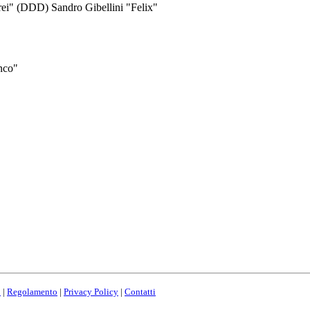
ei" (DDD) Sandro Gibellini "Felix"
nco"
o
|
Regolamento
|
Privacy Policy
|
Contatti