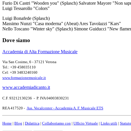
Furio Di Castri "Wooden you" (Splasch) Salvatore Mayore "Non sapr
Luigi Tessarollo "Colors"
Luigi Bonafede (Splasch)
Massimo Nunzi "Casa moderna" (Abeat) Ares Tavolazzi "Kars"
Nello Toscano "Winter sky" (Splasch) Simone Guiducci "New flame
Dove siamo
Accademia di Alta Formazione Musicale
Via San Cosimo, 6 - 37121 Verona
Tel.: +39 458035110
Cel: +39 3483240160
www.formazionemusicale.it
www.accademiadicanto.it
C.F. 93212130236 - P. IVA 04003830231
REA 417520 -
Ass. Vocalcenter - Accademia A. F. Musicale ETS
Home
|
Blog
|
Didattica
|
Collaboriamo con
|
Ufficio Virtuale
|
Links utili
|
Statut