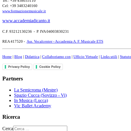
Tel.: +39 458035110
Cel: +39 3483240160
www.formazionemusicale.it
www.accademiadicanto.it
C.F. 93212130236 - P. IVA 04003830231
REA 417520 -
Ass. Vocalcenter - Accademia A. F. Musicale ETS
Home
|
Blog
|
Didattica
|
Collaboriamo con
|
Ufficio Virtuale
|
Links utili
|
Statut
Privacy Policy
Cookie Policy
Partners
La Semicroma (Mestre)
Spazio Cucca (Sovizzo - Vi)
In Musica (Lucca)
Vic Ballet Academy
Ricerca
Cerca