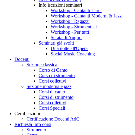
Info iscrizioni seminari
Workshop - Cantanti Lirici
Workshop - Cantanti Moderni & Jazz
Workshop - Ragazzi
Workshop - Strumentisti
Workshop - Per tutti
Serata di Auguri
Seminari già svolti
Una notte all'Opera
Social Music Coaching
Docenti
Sezione classica
Corso di Canto
Corso di strumento
Corsi collettivi
Sezione moderna e jazz
Corsi di canto
Corsi di strumento
Corsi collettivi
Corsi Speciali
Certificazioni
Certificazione Docenti AdC
Richiesta Info corsi
Strumento