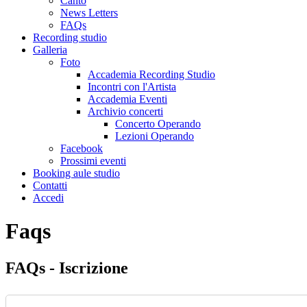
Canto
News Letters
FAQs
Recording studio
Galleria
Foto
Accademia Recording Studio
Incontri con l'Artista
Accademia Eventi
Archivio concerti
Concerto Operando
Lezioni Operando
Facebook
Prossimi eventi
Booking aule studio
Contatti
Accedi
Faqs
FAQs - Iscrizione