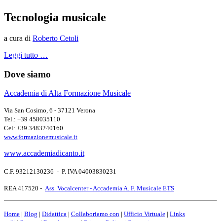
Tecnologia musicale
a cura di
Roberto Cetoli
Leggi tutto …
Dove siamo
Accademia di Alta Formazione Musicale
Via San Cosimo, 6 - 37121 Verona
Tel.: +39 458035110
Cel: +39 3483240160
www.formazionemusicale.it
www.accademiadicanto.it
C.F. 93212130236 - P. IVA 04003830231
REA 417520 -
Ass. Vocalcenter - Accademia A. F. Musicale ETS
Home
|
Blog
|
Didattica
|
Collaboriamo con
|
Ufficio Virtuale
|
Links