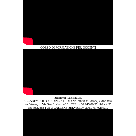
CORSO DI FORMAZIONE PER DOCENTI
Studio di registrazione
ACCADEMIA RECORDING STUDIO Nel centro di Verona, a due passi
dall'Arena, in Via San Cosimo n° 6 TEL. + 39 045 80 35 110 - + 39
393 9922885 FOTO GALLERY SERVIZI Lo studio di registra...