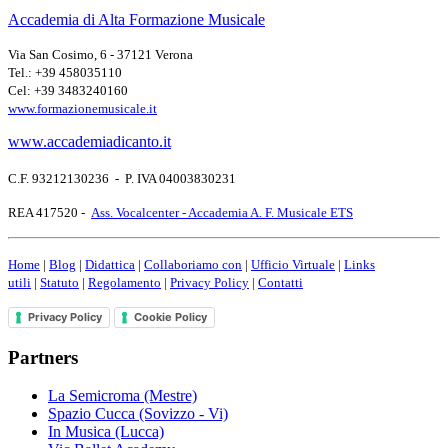
Accademia di Alta Formazione Musicale
Via San Cosimo, 6 - 37121 Verona
Tel.: +39 458035110
Cel: +39 3483240160
www.formazionemusicale.it
www.accademiadicanto.it
C.F. 93212130236 - P. IVA 04003830231
REA 417520 -
Ass. Vocalcenter - Accademia A. F. Musicale ETS
Home
|
Blog
|
Didattica
|
Collaboriamo con
|
Ufficio Virtuale
|
Links
utili
|
Statuto
|
Regolamento
|
Privacy Policy
|
Contatti
Privacy Policy
Cookie Policy
Partners
La Semicroma (Mestre)
Spazio Cucca (Sovizzo - Vi)
In Musica (Lucca)