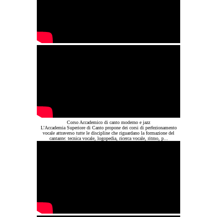
Corso Accademico di canto moderno e jazz
L’Accademia Superiore di Canto propone dei corsi di perfezionamento
vocale attraverso tutte le discipline che riguardano la formazione del
cantante: tecnica vocale, logopedia, ricerca vocale, ritmo, p...