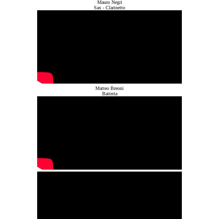
Mauro Negri
Sax - Clarinetto
Matteo Breoni
Batteria