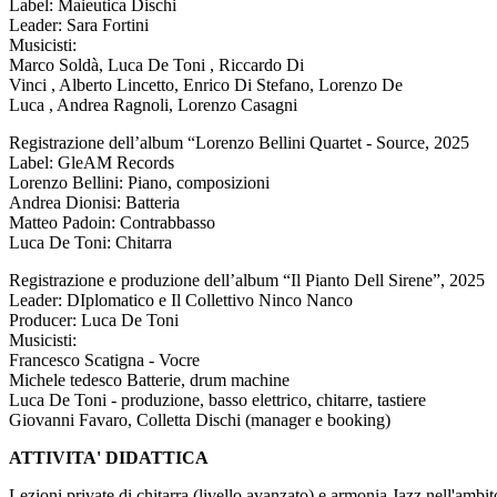
Label: Maieutica Dischi
Leader: Sara Fortini
Musicisti:
Marco Soldà, Luca De Toni , Riccardo Di
Vinci , Alberto Lincetto, Enrico Di Stefano, Lorenzo De
Luca , Andrea Ragnoli, Lorenzo Casagni
Registrazione dell’album “Lorenzo Bellini Quartet - Source, 2025
Label: GleAM Records
Lorenzo Bellini: Piano, composizioni
Andrea Dionisi: Batteria
Matteo Padoin: Contrabbasso
Luca De Toni: Chitarra
Registrazione e produzione dell’album “Il Pianto Dell Sirene”, 2025
Leader: DIplomatico e Il Collettivo Ninco Nanco
Producer: Luca De Toni
Musicisti:
Francesco Scatigna - Vocre
Michele tedesco Batterie, drum machine
Luca De Toni - produzione, basso elettrico, chitarre, tastiere
Giovanni Favaro, Colletta Dischi (manager e booking)
ATTIVITA' DIDATTICA
Lezioni private di chitarra (livello avanzato) e armonia Jazz nell'ambito