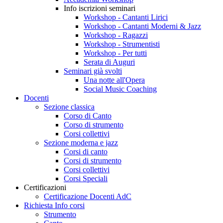
Info iscrizioni seminari
Workshop - Cantanti Lirici
Workshop - Cantanti Moderni & Jazz
Workshop - Ragazzi
Workshop - Strumentisti
Workshop - Per tutti
Serata di Auguri
Seminari già svolti
Una notte all'Opera
Social Music Coaching
Docenti
Sezione classica
Corso di Canto
Corso di strumento
Corsi collettivi
Sezione moderna e jazz
Corsi di canto
Corsi di strumento
Corsi collettivi
Corsi Speciali
Certificazioni
Certificazione Docenti AdC
Richiesta Info corsi
Strumento